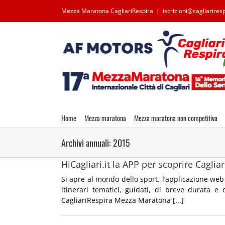
Salta
Mezza Maratona CagliariRespira
|
iscrizioni@cagliariresp
al
contenuto
Home
Mezza maratona
Mezza maratona non competitiva
Archivi annuali:
2015
HiCagliari.it la APP per scoprire Cagliar
Si apre al mondo dello sport, l’applicazione web 
itinerari tematici, guidati, di breve durata e 
CagliariRespira Mezza Maratona [...]