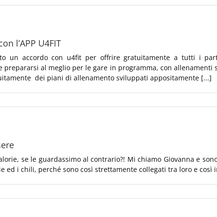
 con l’APP U4FIT
tto un accordo con u4fit per offrire gratuitamente a tutti i par
le prepararsi al meglio per le gare in programma, con allenamenti sp
atuitamente dei piani di allenamento sviluppati appositamente [...]
sere
calorie, se le guardassimo al contrario?! Mi chiamo Giovanna e so
e ed i chili, perché sono così strettamente collegati tra loro e così im