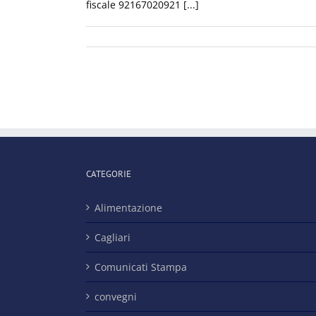
fiscale 92167020921 [...]
CATEGORIE
Alimentazione
Cagliari
Comunicati Stampa
convegni