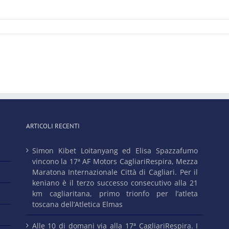
ARTICOLI RECENTI
Simon Kibet Loitanyang ed Elisa Spazzafumo
vincono la 17ª AF Motors CagliariRespira, Mezza
Maratona Internazionale Città di Cagliari. Per il
keniano è il terzo successo consecutivo alla 21
km cagliaritana, primo trionfo per l’atleta
toscana dell’Atletica Elmas
Alle 10 di domani via alla 17ª CagliariRespira. I