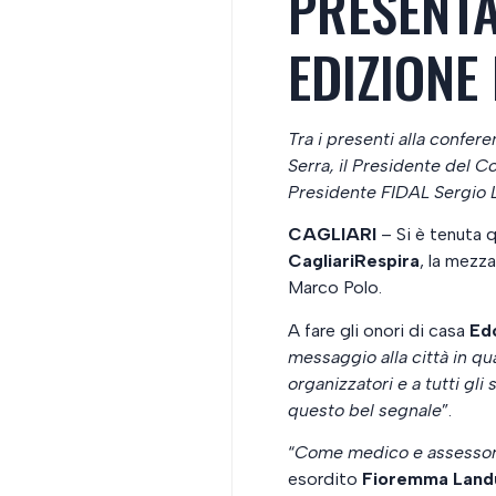
PRESENTA
EDIZIONE
Tra i presenti alla confer
Serra, il Presidente del 
Presidente FIDAL Sergio L
CAGLIARI
– Si è tenuta 
CagliariRespira
, la mezz
Marco Polo.
A fare gli onori di casa
Ed
messaggio alla città in qu
organizzatori e a tutti gl
questo bel segnale
”.
“
Come medico e assessore, 
esordito
Fioremma Land