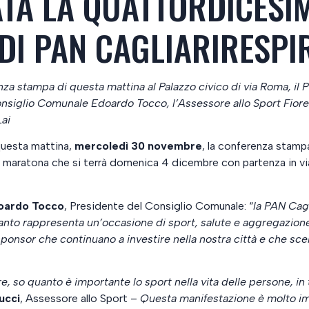
TA LA QUATTORDICESI
 DI PAN CAGLIARIRESPI
enza stampa di questa mattina al Palazzo civico di via Roma, i
Consiglio Comunale Edoardo Tocco, l’Assessore allo Sport Fior
ai
questa mattina,
mercoledì 30 novembre
, la conferenza stampa
a maratona che si terrà domenica 4 dicembre con partenza in vi
oardo Tocco
, Presidente del Consiglio Comunale: “
la PAN Cagl
anto rappresenta un’occasione di sport, salute e aggregazione 
i sponsor che continuano a investire nella nostra città e che sc
so quanto è importante lo sport nella vita delle persone, in t
ucci
, Assessore allo Sport –
Questa manifestazione è molto imp