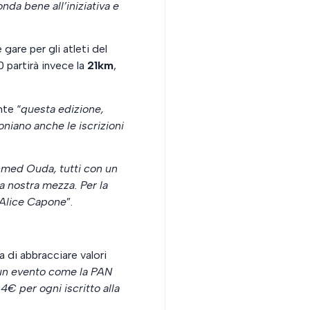
nda bene all’iniziativa e
gare per gli atleti del
0 partirà invece la
21km
,
nte “
questa edizione,
niano anche le iscrizioni
hmed Ouda, tutti con un
a nostra mezza. Per la
 Alice Capone
”.
 di abbracciare valori
e un evento come la PAN
4€ per ogni iscritto alla