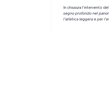
In chiusura l’intervento d
segno profondo nel panora
l’atletica leggera e per l
PRECEDENTE
Condividi la PANCR22 con chi ami