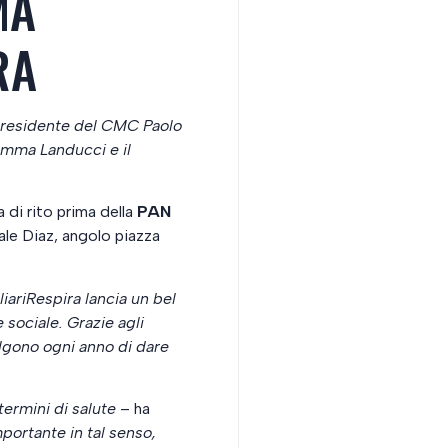
MA
RA
l Presidente del CMC Paolo
emma Landucci e il
 di rito prima della
PAN
ale Diaz, angolo piazza
iariRespira lancia un bel
sociale. Grazie agli
elgono ogni anno di dare
ermini di salute
– ha
ortante in tal senso,