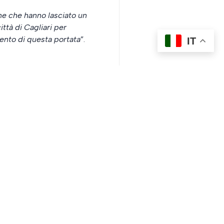
ne che hanno lasciato un
tà di Cagliari per
vento di questa portata
”.
IT
SUCCESSIVO
14esima PAN CagliariRespira