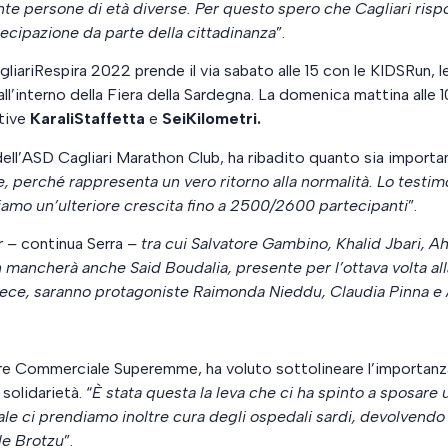
nte persone di età diverse. Per questo spero che Cagliari rispo
tecipazione da parte della cittadinanza
”.
iariRespira 2022 prende il via sabato alle 15 con le KIDSRun, le 
ll’interno della Fiera della Sardegna. La domenica mattina alle 1
tive
KaraliStaffetta
e
SeiKilometri.
dell’ASD Cagliari Marathon Club, ha ribadito quanto sia importa
, perché rappresenta un vero ritorno alla normalità. Lo testimo
diamo un’ulteriore crescita fino a 2500/2600 partecipanti
”.
r –
continua Serra
– tra cui Salvatore Gambino, Khalid Jbari, A
 mancherà anche Said Boudalia, presente per l’ottava volta all
ece, saranno protagoniste Raimonda Nieddu, Claudia Pinna e
re Commerciale Superemme, ha voluto sottolineare l’importanza
 solidarietà. “
È stata questa la leva che ci ha spinto a sposar
ale ci prendiamo inoltre cura degli ospedali sardi, devolvendo 
le Brotzu
”.