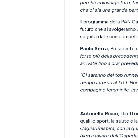
perché coinvolge tutti, ta
che ci sia una grande par
Il programma della PAN Cagl
futuro che si svolgeranno a
seguita dalle non competi
Paolo Serra
, Presidente 
forse più della precedente
arrivate fino a ora: preve
“Ci saranno dei top runne
tempo intorno al 1:04. Non
compagine femminile, inv
Antonello Ricco
, Diretto
quali lo sport, la salute e la
CagliariRespira, con la qu
6km a favore dell’Ospeda