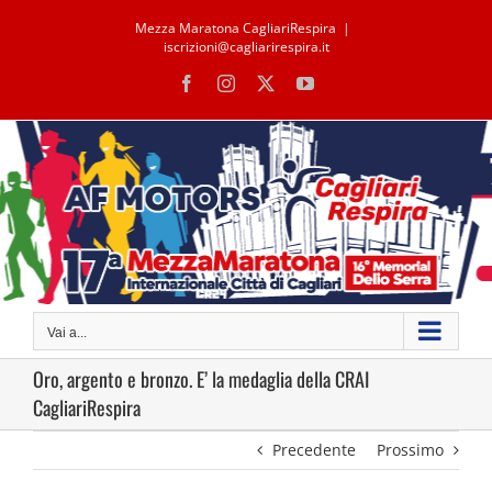
Salta
Mezza Maratona CagliariRespira
|
al
iscrizioni@cagliarirespira.it
contenuto
Facebook
Instagram
X
YouTube
Vai a...
Oro, argento e bronzo. E’ la medaglia della CRAI
CagliariRespira
Precedente
Prossimo