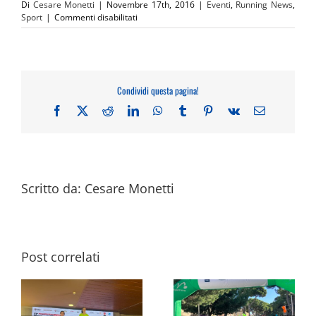
Di
Cesare Monetti
|
Novembre 17th, 2016
|
Eventi
,
Running News
,
su
Sport
|
Commenti disabilitati
Oro,
argento
e
bronzo.
E’
Condividi questa pagina!
la
medaglia
Facebook
X
Reddit
LinkedIn
WhatsApp
Tumblr
Pinterest
Vk
Email
della
CRAI
CagliariRespira
Scritto da:
Cesare Monetti
Post correlati
ed
 la
Alle 10 di domani via alla
Il contributo green di AF