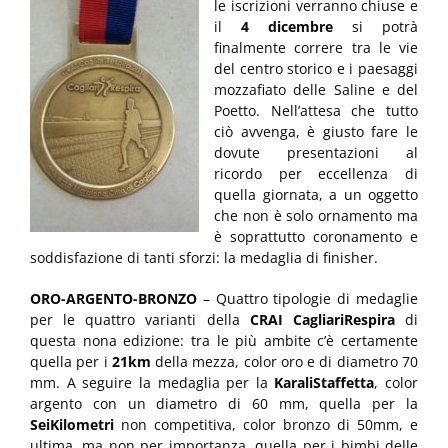
le iscrizioni verranno chiuse e
il
4 dicembre
si potrà
finalmente correre tra le vie
del centro storico e i paesaggi
mozzafiato delle Saline e del
Poetto. Nell’attesa che tutto
ciò avvenga, è giusto fare le
dovute presentazioni al
ricordo per eccellenza di
quella giornata, a un oggetto
che non è solo ornamento ma
è soprattutto coronamento e
soddisfazione di tanti sforzi: la medaglia di finisher.
ORO-ARGENTO-BRONZO
– Quattro tipologie di medaglie
per le quattro varianti della
CRAI CagliariRespira
di
questa nona edizione: tra le più ambite c’è certamente
quella per i
21km
della mezza, color oro e di diametro 70
mm. A seguire la medaglia per la
KaraliStaffetta
, color
argento con un diametro di 60 mm, quella per la
SeiKilometri
non competitiva, color bronzo di 50mm, e
ultima, ma non per importanza, quella per i bimbi delle