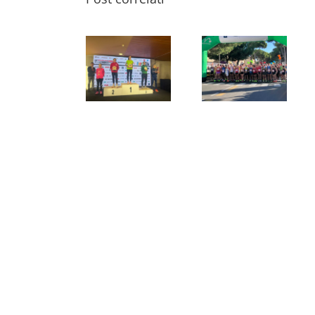
Elisa Spazzafumo
vincono la 17ª AF
Alle 10 di domani
Il contributo green
Motors
via alla 17ª
di AF Motors, title
CagliariRespira,
CagliariRespira. I
sponsor della 17ª
Mezza Maratona
partenti saranno
CagliariRespira,
Internazionale
oltre 2300 tra
alla Mezza
Città di Cagliari.
Mezza Maratona
Maratona
Per il keniano è il
Internazionale
Internazionale
terzo successo
Città di Cagliari e
Città di Cagliari di
consecutivo alla
non competitive
domani
21 km cagliaritana,
primo trionfo per
l’atleta toscana
dell’Atletica Elmas