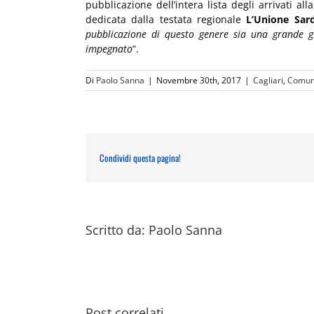
pubblicazione dell’intera lista degli arrivati
dedicata dalla testata regionale
L’Unione Sar
pubblicazione di questo genere sia una grande gr
impegnato
”.
Di
Paolo Sanna
|
Novembre 30th, 2017
|
Cagliari
,
Comun
Condividi questa pagina!
Scritto da:
Paolo Sanna
Simon Kibet
Loitanyang ed
Post correlati