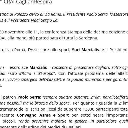
0° CRAI CagliariRespira
ina al Palazzo civico di via Roma, il Presidente Paolo Serra, l’Assessor
is e il Presidente Fidal Sergio Lai
 30 novembre alle 11, la conferenza stampa della decima edizione 
DAL alla mano) più partecipata di tutta la Sardegna.
o di via Roma, l’Assessore allo sport,
Yuri Marcialis
, e il Presiden
one
– esordisce
Marcialis
–
consente di presentare Cagliari, sotto og
dal resto d’Italia e d’Europa
”. Con l’attuale problema delle aller
 al “
lavoro sinergico dell’ASD CMC e la polizia municipale per garanti
s.
 il patron
Paolo Serra
: “
sempre quattro distanze, 21km, KaraliStaffett
ne possibili tra le braccia dello sport
”. Per quanto riguarda la 21k
cremento delle iscrizioni, così da superare i 3000 partecipanti tota
l recente
Convegno Asma e Sport
per sottolineare l’importanz
 piccoli, “
onde prevenire malattie in genere, in particolare quel
sentante dell’Ordine dei Medici di Cagliari.