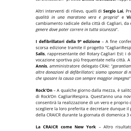
Altri interventi di rilievo, quelli di
Sergio Lai
, Pr
qualità in una maratona vera e propria
” e
V
cambiamento radicale della città di Cagliari, da 
genere dove poter correre in tutta sicurezza
”.
I defibrillatori della 9° edizione
– A fine confer
scorsa edizione tramite il progetto “CagliariRes
Salis
, rappresentante del Rotary Cagliari Est: i 
vocazione sportiva più frequentate nella città. A
Annis
, amministratore delegato CRAI: “
garantiamo
altre donazioni di defibrillatori; siamo sponsor d
che sposare la causa con sempre maggior impegno
”
Rock’On
– A qualche giorno dalla mezza, è salit
di Rock’On CagliariRespira. Quest’anno una nov
consentirà la realizzazione di un vero e proprio 
scegliere la loro preferita e decretare dunque il 
della CRAICR durante la giornata di domenica 3
La CRAICR come New York
– Altro risultat