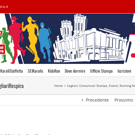
ira.it
KaraliStaffetta
SEIKaralis
KidsRun
Dove dormire
Ufficio Stampa
Iscrizioni
gliariRespira
Home
Cagliari
Comunicati Stampa
Eventi
Running N
Precedente
Prossimo