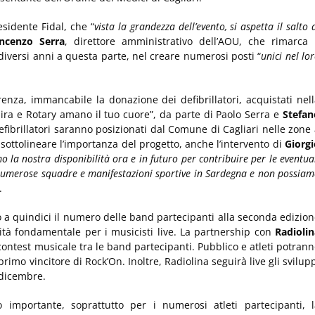
esidente Fidal, che “
vista la grandezza dell’evento, si aspetta il salto 
incenzo Serra
, direttore amministrativo dell’AOU, che rimarca i
diversi anni a questa parte, nel creare numerosi posti “
unici nel lo
enza, immancabile la donazione dei defibrillatori, acquistati nel
pira e Rotary amano il tuo cuore”, da parte di Paolo Serra e
Stefan
defibrillatori saranno posizionati dal Comune di Cagliari nelle zone
 sottolineare l’importanza del progetto, anche l’intervento di
Giorgi
 la nostra disponibilità ora e in futuro per contribuire per le eventua
i numerose squadre e manifestazioni sportive in Sardegna e non possia
.
o a quindici il numero delle band partecipanti alla seconda edizio
ità fondamentale per i musicisti live. La partnership con
Radiolin
contest musicale tra le band partecipanti. Pubblico e atleti potran
primo vincitore di Rock’On. Inoltre, Radiolina seguirà live gli svilup
 dicembre.
o importante, soprattutto per i numerosi atleti partecipanti, l