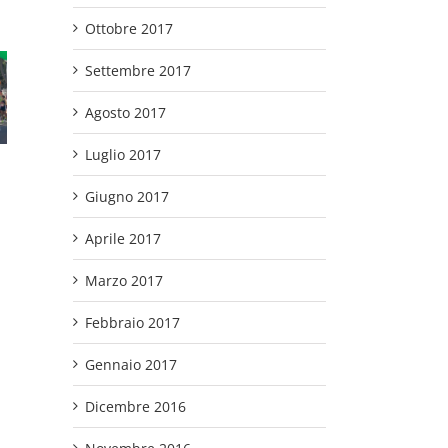
zzafumo
Ottobre 2017
 17ª AF
Alle 10 di domani
Il contributo green
rs
via alla 17ª
di AF Motors, title
spira,
Settembre 2017
CagliariRespira. I
sponsor della 17ª
ratona
partenti saranno
CagliariRespira,
onale
Agosto 2017
oltre 2300 tra
alla Mezza
gliari.
Mezza Maratona
Maratona
ano è il
Luglio 2017
Internazionale
Internazionale
ccesso
Città di Cagliari e
Città di Cagliari di
o alla
non competitive
domani
Giugno 2017
aritana,
nfo per
Aprile 2017
oscana
ca Elmas
Marzo 2017
Febbraio 2017
Gennaio 2017
Dicembre 2016