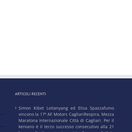
ARTICOLI RECENTI
Simon Kibet Loitanyang ed Elisa Spazzafumo
vincono la 17ª AF Motors CagliariRespira, Mezza
Maratona Internazionale Città di Cagliari. Per il
keniano è il terzo successo consecutivo alla 21