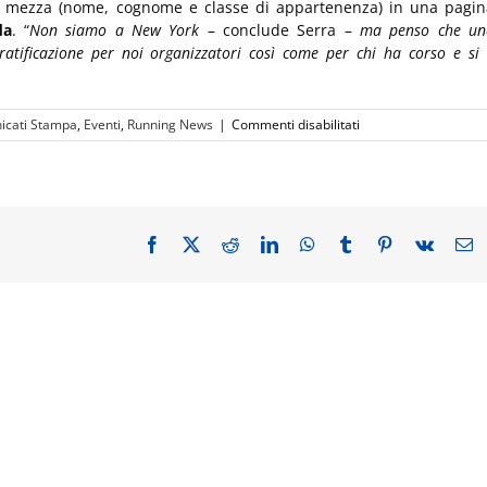
 alla mezza (nome, cognome e classe di appartenenza) in una pagi
da
. “
Non siamo a New York
– conclude Serra –
ma penso che un
atificazione per noi organizzatori così come per chi ha corso e si
su
icati Stampa
,
Eventi
,
Running News
|
Commenti disabilitati
Presentati
i
dettagli
e
le
novità
Facebook
X
Reddit
LinkedIn
WhatsApp
Tumblr
Pinterest
Vk
E
della
10°
CRAI
CagliariRespira
Simon K
Loitanya