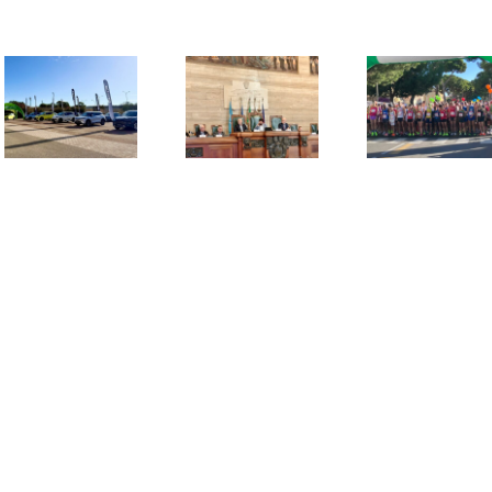
Elisa Spa
Parte il conto alla
vincono la
Presentata la 17ª
rovescia per la AF
Moto
AF Motors
Motors
CagliariRe
CagliariRespira,
CagliariRespira,
Mezza Ma
Mezza Maratona
17ª Mezza
Internazi
Internazionale
Maratona
Città di Ca
Città di Cagliari
Internazionale
Per il keni
che si correrà
Città di Cagliari in
terzo su
domenica 7
programma
consecutiv
dicembre
domenica 7
21 km cagli
dicembre
primo trio
l’atleta t
dell’Atleti