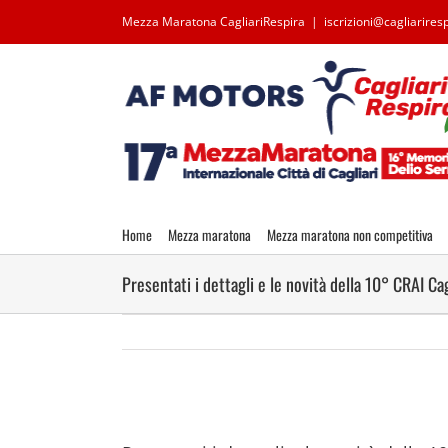
Salta
Mezza Maratona CagliariRespira
|
iscrizioni@cagliariresp
al
contenuto
Home
Mezza maratona
Mezza maratona non competitiva
Presentati i dettagli e le novità della 10° CRAI Ca
Ingrandisci
immagine