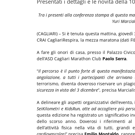
Presentati i dettagli e le novità della 1
Tra i presenti alla conferenza stampa di questa matt
Yuri Marcial
(CAGLIARI) – Si è tenuta questa mattina, giovedì
CRAI CagliariRespira, la mezza maratona (dati FI
A fare gli onori di casa, presso il Palazzo Civic
dell’ASD Cagliari Marathon Club
Paolo Serra
.
“
Il percorso è il punto forte di questa manifestazi
angolazione, a tutti i partecipanti che arrivano 
terrorismo, diventa doveroso riservare un plagio
sicurezza in vista del 3 dicembre
”, precisa Marciali
A delineare gli aspetti organizzativi dell’evento,
SeiKilometri e KidsRun, atte ad accogliere più perso
questa edizione ha registrato un significativo in
dello scorso anno. Doverosi i riferimenti a
dell’attività fisica nella vita di tutti, grandi e
cardiovascolari
” precisa
Emilio Montaldo
, rappre