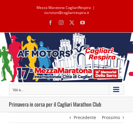
Salta
Mezza Maratona CagliariRespira
|
al
iscrizioni@cagliarirespira.it
contenuto
Facebook
Instagram
X
YouTube
Vai a...
Primavera in corsa per il Cagliari Marathon Club
Precedente
Prossimo