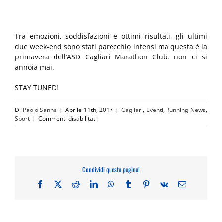
Tra emozioni, soddisfazioni e ottimi risultati, gli ultimi
due week-end sono stati parecchio intensi ma questa è la
primavera dell’ASD Cagliari Marathon Club: non ci si
annoia mai.
STAY TUNED!
Di
Paolo Sanna
|
Aprile 11th, 2017
|
Cagliari
,
Eventi
,
Running News
,
su
Sport
|
Commenti disabilitati
Primavera
in
corsa
per
il
Condividi questa pagina!
Cagliari
Marathon
Facebook
X
Reddit
LinkedIn
WhatsApp
Tumblr
Pinterest
Vk
Email
Club