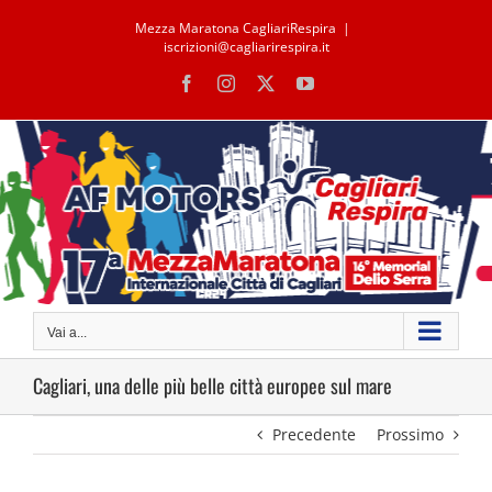
Salta
Mezza Maratona CagliariRespira
|
al
iscrizioni@cagliarirespira.it
contenuto
Facebook
Instagram
X
YouTube
Vai a...
Cagliari, una delle più belle città europee sul mare
Precedente
Prossimo