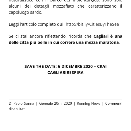
alcuni dei dettagli mozzafiato che caratterizzano il
capoluogo sardo.
Leggi l’articolo completo qui:
http://bit.ly/CitiesByTheSea
Se ci stai ancora riflettendo, ricorda che
Cagliari è una
delle città più belle in cui correre una mezza maratona
.
SAVE THE DATE: 6 DICEMBRE 2020 – CRAI
CAGLIARIRESPIRA
Di
Paolo Sanna
|
Gennaio 20th, 2020
|
Running News
|
Commenti
su
disabilitati
Cagliari,
una
delle
più