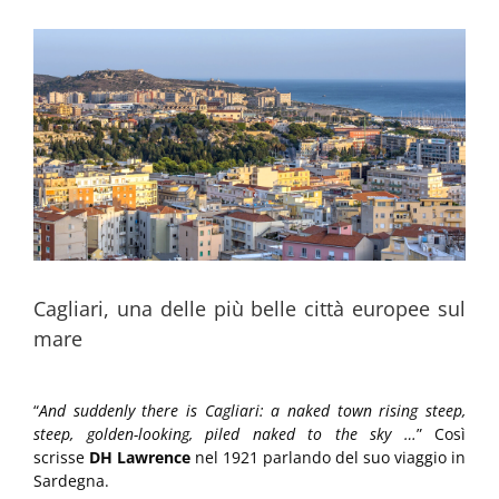
Ingrandisci
immagine
Cagliari, una delle più belle città europee sul
mare
“
And suddenly there is Cagliari: a naked town rising steep,
steep, golden-looking, piled naked to the sky …
” Così
scrisse
DH Lawrence
nel 1921 parlando del suo viaggio in
Sardegna.