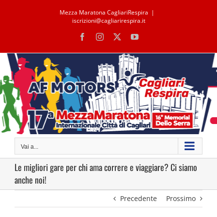
Salta
Mezza Maratona CagliariRespira
|
al
iscrizioni@cagliarirespira.it
contenuto
Facebook
Instagram
X
YouTube
Vai a...
Le migliori gare per chi ama correre e viaggiare? Ci siamo
anche noi!
Precedente
Prossimo