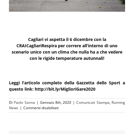
Cagliari vi aspetta il 6 dicembre con la
CRAICagliariRespira per correre all’interno di uno
scenario unico con un clima che nulla ha a che vedere
con le rigide temperature autunnali!
Leggi l’articolo completo della Gazzetta dello Sport a
questo link: http://bit.ly/MiglioriGare2020
Di
Paolo Sanna
|
Gennaio 8th, 2020
|
Comunicati Stampa
,
Running
su
News
|
Commenti disabilitati
Le
migliori
gare
per